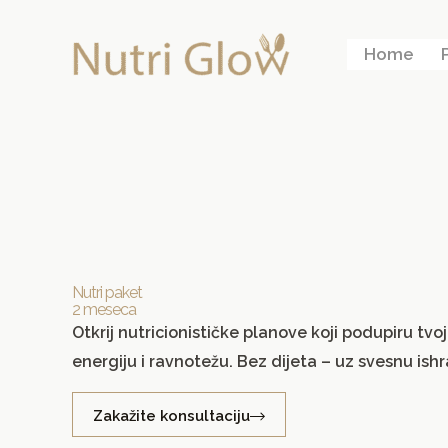
Skip
to
Home
content
Nutri paket
2 meseca
Otkrij nutricionističke planove koji podupiru tvoj
energiju i ravnotežu. Bez dijeta – uz svesnu ish
Zakažite konsultaciju