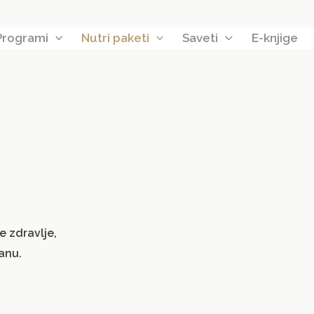
Programi
Nutri paketi
Saveti
E-knjige
e zdravlje,
ranu.