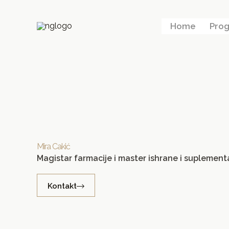
Skip
to
Home
Prog
content
Mira Cakić
Magistar farmacije i master ishrane i suplement
Kontakt