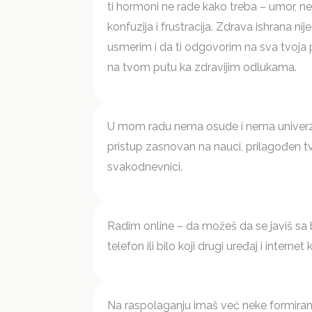
ti hormoni ne rade kako treba – umor, ne
konfuzija i frustracija. Zdrava ishrana n
usmerim i da ti odgovorim na sva tvoja p
na tvom putu ka zdravijim odlukama.
U mom radu nema osude i nema univerza
pristup zasnovan na nauci, prilagođen t
svakodnevnici.
Radim online – da možeš da se javiš sa 
telefon ili bilo koji drugi uređaj i internet 
Na raspolaganju imaš već neke formira