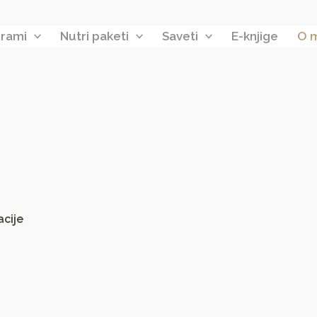
rami
Nutri paketi
Saveti
E-knjige
O 
acije