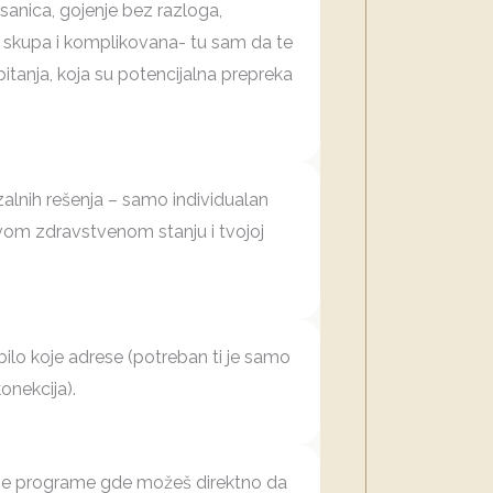
sanica, gojenje bez razloga,
ije skupa i komplikovana- tu sam da te
itanja, koja su potencijalna prepreka
lnih rešenja – samo individualan
vom zdravstvenom stanju i tvojoj
bilo koje adrese (potreban ti je samo
konekcija).
ne programe gde možeš direktno da