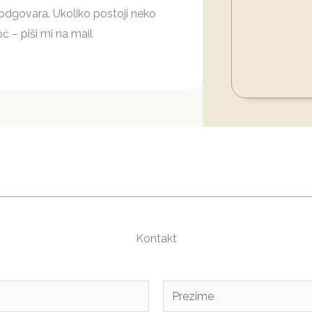
i odgovara. Ukoliko postoji neko
ć – piši mi na mail
Kontakt