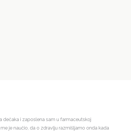
 dečaka i zaposlena sam u farmaceutskoj
riji me je naučio, da o zdravlju razmišljamo onda kada