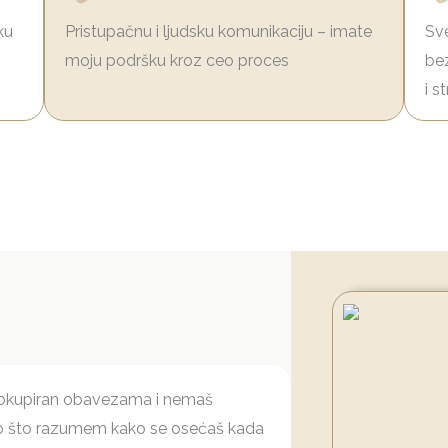
ku
Pristupačnu i ljudsku komunikaciju – imate
Sve
moju podršku kroz ceo proces
bez
i s
eokupiran obavezama i nemaš
ato što razumem kako se osećaš kada