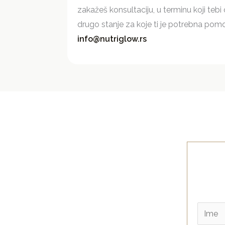
zakažeš konsultaciju, u terminu koji teb
drugo stanje za koje ti je potrebna pomo
info@nutriglow.rs
I
m