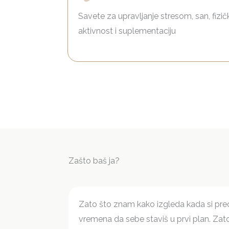
Savete za upravljanje stresom, san, fizič
aktivnost i suplementaciju
Zašto baš ja?
Zato što znam kako izgleda kada si pr
vremena da sebe staviš u prvi plan. Z