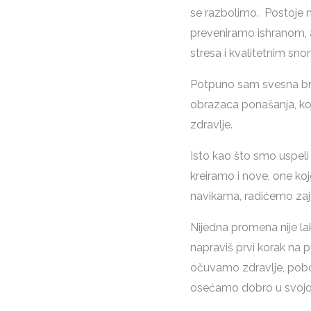
se razbolimo. Postoje n
preveniramo ishranom,
stresa i kvalitetnim sno
Potpuno sam svesna brzo
obrazaca ponašanja, ko
zdravlje.
Isto kao što smo uspel
kreiramo i nove, one ko
navikama, radićemo zaj
Nijedna promena nije lak
napraviš prvi korak na p
očuvamo zdravlje, pobol
osećamo dobro u svojoj