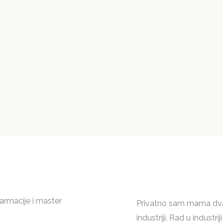
armacije i master
Privatno sam mama dva
industriji. Rad u indust