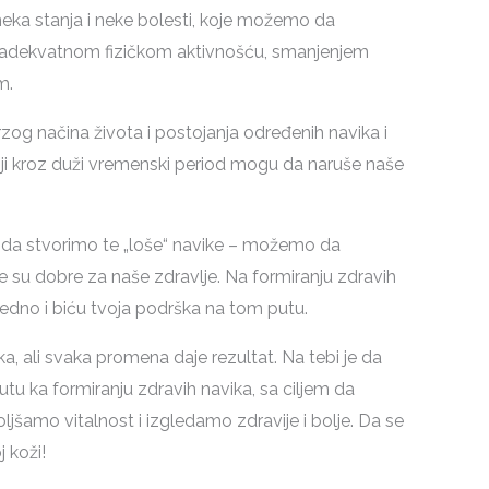
eka stanja i neke bolesti, koje možemo da
 adekvatnom fizičkom aktivnošću, smanjenjem
m.
g načina života i postojanja određenih navika i
ji kroz duži vremenski period mogu da naruše naše
i da stvorimo te „loše“ navike – možemo da
je su dobre za naše zdravlje. Na formiranju zdravih
edno i biću tvoja podrška na tom putu.
a, ali svaka promena daje rezultat. Na tebi je da
utu ka formiranju zdravih navika, sa ciljem da
jšamo vitalnost i izgledamo zdravije i bolje. Da se
 koži!