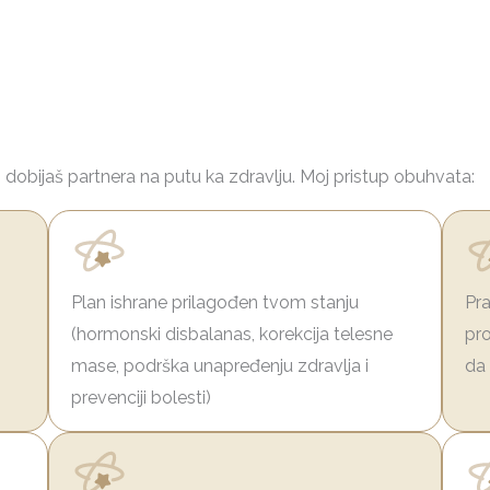
 dobijaš partnera na putu ka zdravlju. Moj pristup obuhvata:
Plan ishrane prilagođen tvom stanju
Pra
(hormonski disbalanas, korekcija telesne
pro
mase, podrška unapređenju zdravlja i
da
prevenciji bolesti)