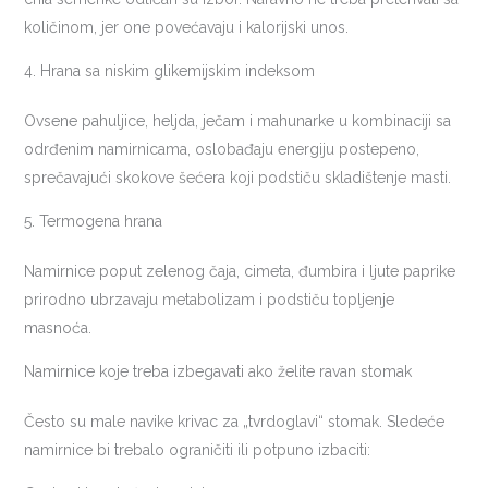
količinom, jer one povećavaju i kalorijski unos.
4. Hrana sa niskim glikemijskim indeksom
Ovsene pahuljice, heljda, ječam i mahunarke u kombinaciji sa
odrđenim namirnicama, oslobađaju energiju postepeno,
sprečavajući skokove šećera koji podstiču skladištenje masti.
5. Termogena hrana
Namirnice poput zelenog čaja, cimeta, đumbira i ljute paprike
prirodno ubrzavaju metabolizam i podstiču topljenje
masnoća.
Namirnice koje treba izbegavati ako želite ravan stomak
Često su male navike krivac za „tvrdoglavi“ stomak. Sledeće
namirnice bi trebalo ograničiti ili potpuno izbaciti: