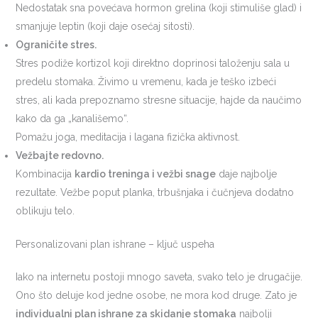
Nedostatak sna povećava hormon grelina (koji stimuliše glad) i
smanjuje leptin (koji daje osećaj sitosti).
Ograničite stres.
Stres podiže kortizol koji direktno doprinosi taloženju sala u
predelu stomaka. Živimo u vremenu, kada je teško izbeći
stres, ali kada prepoznamo stresne situacije, hajde da naučimo
kako da ga „kanališemo“.
Pomažu joga, meditacija i lagana fizička aktivnost.
Vežbajte redovno.
Kombinacija
kardio treninga i vežbi snage
daje najbolje
rezultate. Vežbe poput planka, trbušnjaka i čučnjeva dodatno
oblikuju telo.
Personalizovani plan ishrane – ključ uspeha
Iako na internetu postoji mnogo saveta, svako telo je drugačije.
Ono što deluje kod jedne osobe, ne mora kod druge. Zato je
individualni plan ishrane za skidanje stomaka
najbolji