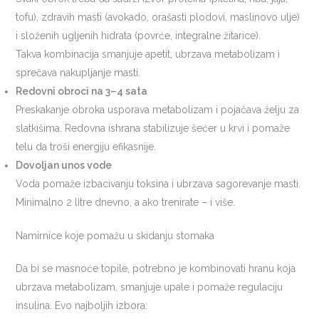
tofu), zdravih masti (avokado, orašasti plodovi, maslinovo ulje)
i složenih ugljenih hidrata (povrće, integralne žitarice).
Takva kombinacija smanjuje apetit, ubrzava metabolizam i
sprečava nakupljanje masti.
Redovni obroci na 3–4 sata
Preskakanje obroka usporava metabolizam i pojačava želju za
slatkišima. Redovna ishrana stabilizuje šećer u krvi i pomaže
telu da troši energiju efikasnije.
Dovoljan unos vode
Voda pomaže izbacivanju toksina i ubrzava sagorevanje masti.
Minimalno 2 litre dnevno, a ako trenirate – i više.
Namirnice koje pomažu u skidanju stomaka
Da bi se masnoće topile, potrebno je kombinovati hranu koja
ubrzava metabolizam, smanjuje upale i pomaže regulaciju
insulina. Evo najboljih izbora: