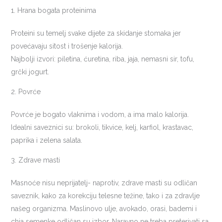
1. Hrana bogata proteinima
Proteini su temelj svake dijete za skidanje stomaka jer
povećavaju sitost i trošenje kalorija.
Najbolji izvori: piletina, ćuretina, riba, jaja, nemasni sir, tofu,
grčki jogurt.
2. Povrće
Povrće je bogato vlaknima i vodom, a ima malo kalorija.
Idealni saveznici su: brokoli, tikvice, kelj, karfiol, krastavac,
paprika i zelena salata.
3. Zdrave masti
Masnoće nisu neprijatelj- naprotiv, zdrave masti su odličan
saveznik, kako za korekciju telesne težine, tako i za zdravlje
našeg organizma. Maslinovo ulje, avokado, orasi, bademi i
chia semenke odličan su izbor. Naravno ne treba preterivati sa