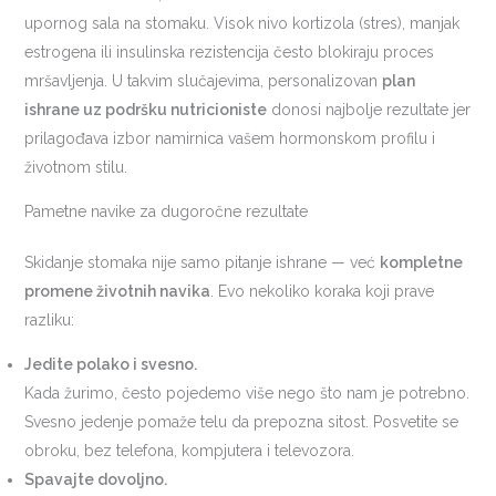
upornog sala na stomaku. Visok nivo kortizola (stres), manjak
estrogena ili insulinska rezistencija često blokiraju proces
mršavljenja. U takvim slučajevima, personalizovan
plan
ishrane uz podršku nutricioniste
donosi najbolje rezultate jer
prilagođava izbor namirnica vašem hormonskom profilu i
životnom stilu.
Pametne navike za dugoročne rezultate
Skidanje stomaka nije samo pitanje ishrane — već
kompletne
promene životnih navika
. Evo nekoliko koraka koji prave
razliku:
Jedite polako i svesno.
Kada žurimo, često pojedemo više nego što nam je potrebno.
Svesno jedenje pomaže telu da prepozna sitost. Posvetite se
obroku, bez telefona, kompjutera i televozora.
Spavajte dovoljno.