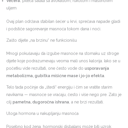
Večera:
pileća salata sa avokadom, rukolom i maslinovim
uljem
Ovaj plan održava stabilan šećer u krvi, sprečava napade gladi
i podstiče sagorevanje masnoća tokom dana i noći.
Zašto dijete „na brzinu“ ne funkcionišu
Mnogi pokušavaju da izgube masnoće na stomaku uz stroge
dijete koje podrazumevaju veoma mali unos kalorija. Iako se u
početku vide rezultati, one često vode do
usporavanja
metabolizma, gubitka mišićne mase i jo-jo efekta
.
Telo tada počinje da „štedi“ energiju i čim se vratite starim
navikama — masnoće se vraćaju, često i više nego pre. Zato je
cilj
pametna, dugoročna ishrana
, a ne brzi rezultati.
Uloga hormona u nakupljanju masnoća
Posebno kod žena, hormonski disbalans može biti uzrok