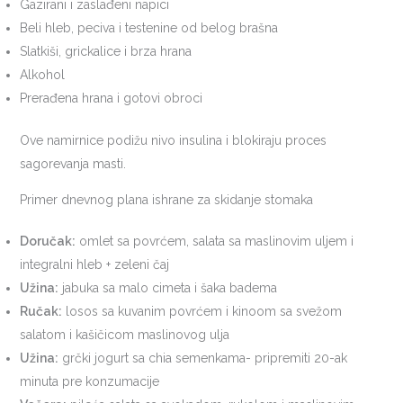
Gazirani i zaslađeni napici
Beli hleb, peciva i testenine od belog brašna
Slatkiši, grickalice i brza hrana
Alkohol
Prerađena hrana i gotovi obroci
Ove namirnice podižu nivo insulina i blokiraju proces
sagorevanja masti.
Primer dnevnog plana ishrane za skidanje stomaka
Doručak:
omlet sa povrćem, salata sa maslinovim uljem i
integralni hleb + zeleni čaj
Užina:
jabuka sa malo cimeta i šaka badema
Ručak:
losos sa kuvanim povrćem i kinoom sa svežom
salatom i kašičicom maslinovog ulja
Užina:
grčki jogurt sa chia semenkama- pripremiti 20-ak
minuta pre konzumacije