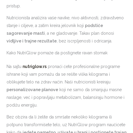
pristup.
Nutricionista analizira vaše navike, nivo aktivnosti, zdravstveno
stanje i ciljeve, a zatim kreira jelovnik koji
podstiče
sagorevanje masti
, a ne gladovanje. Takav plan donosi
vidljive i trajne rezultate
, bez iscrpljenosti i odricanja.
Kako NutriGlow pomaže da postignete ravan stomak
Na sajtu
nutriglow.rs
pronaći ćete profesionalne programe
ishrane koji vam pomažu da se rešite viška kilograma i
oblikujete telo na zdrav način. Naši nutricionisti kreiraju
personalizovane planove
koji ne samo da smanjuju masne
naslage, već i popravljaju metabolizam, balansiraju hormone i
podižu energiju.
Bez obzira da li želite da smršate nekoliko kilograma ili
potpuno transformišete telo, uz NutriGlow program naučićete
kako da
jedete pametno, uživate u hrani i postignete trajan