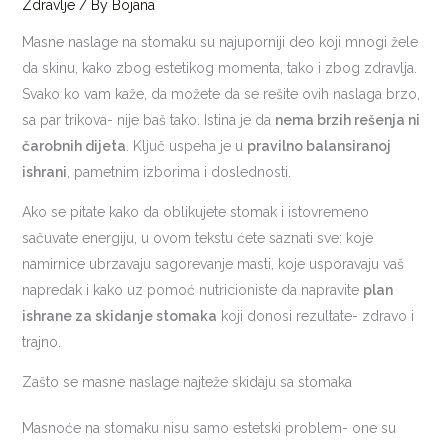
Zdravlje
/ By
Bojana
Masne naslage na stomaku su najuporniji deo koji mnogi žele
da skinu, kako zbog estetikog momenta, tako i zbog zdravlja.
Svako ko vam kaže, da možete da se rešite ovih naslaga brzo,
sa par trikova- nije baš tako. Istina je da
nema brzih rešenja ni
čarobnih dijeta
. Ključ uspeha je u
pravilno balansiranoj
ishrani
, pametnim izborima i doslednosti.
Ako se pitate kako da oblikujete stomak i istovremeno
sačuvate energiju, u ovom tekstu ćete saznati sve: koje
namirnice ubrzavaju sagorevanje masti, koje usporavaju vaš
napredak i kako uz pomoć nutricioniste da napravite
plan
ishrane za skidanje stomaka
koji donosi rezultate- zdravo i
trajno.
Zašto se masne naslage najteže skidaju sa stomaka
Masnoće na stomaku nisu samo estetski problem- one su