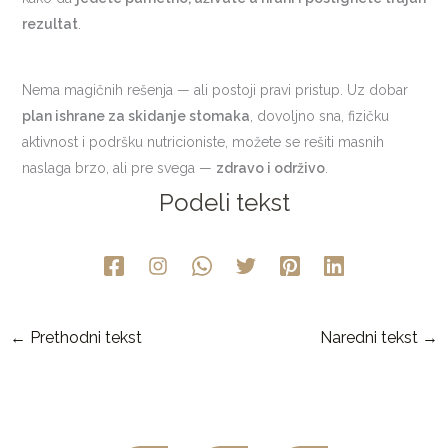
rezultat
.
Nema magičnih rešenja — ali postoji pravi pristup. Uz dobar
plan ishrane za skidanje stomaka
, dovoljno sna, fizičku
aktivnost i podršku nutricioniste, možete se rešiti masnih
naslaga brzo, ali pre svega —
zdravo i održivo
.
Podeli tekst
←
Prethodni tekst
Naredni tekst
→