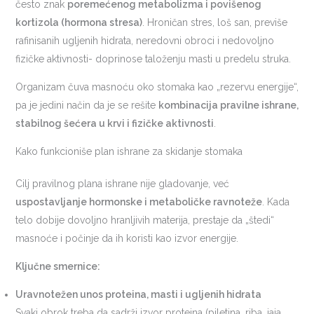
često znak
poremećenog metabolizma i povišenog
kortizola (hormona stresa)
. Hroničan stres, loš san, previše
rafinisanih ugljenih hidrata, neredovni obroci i nedovoljno
fizičke aktivnosti- doprinose taloženju masti u predelu struka.
Organizam čuva masnoću oko stomaka kao „rezervu energije“,
pa je jedini način da je se rešite
kombinacija pravilne ishrane,
stabilnog šećera u krvi i fizičke aktivnosti
.
Kako funkcioniše plan ishrane za skidanje stomaka
Cilj pravilnog plana ishrane nije gladovanje, već
uspostavljanje hormonske i metaboličke ravnoteže
. Kada
telo dobije dovoljno hranljivih materija, prestaje da „štedi“
masnoće i počinje da ih koristi kao izvor energije.
Ključne smernice:
Uravnotežen unos proteina, masti i ugljenih hidrata
Svaki obrok treba da sadrži izvor proteina (piletina, riba, jaja,